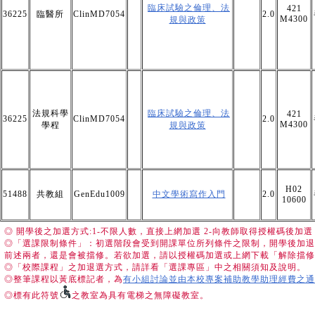
臨床試驗之倫理、法
421
36225
臨醫所
ClinMD7054
2.0
M4300
規與政策
法規科學
臨床試驗之倫理、法
421
36225
ClinMD7054
2.0
M4300
學程
規與政策
H02
51488
共教組
GenEdu1009
中文學術寫作入門
2.0
10600
◎ 開學後之加選方式:1-不限人數，直接上網加選 2-向教師取得授權碼後
◎「選課限制條件」：初選階段會受到開課單位所列條件之限制，開學後加退
前述兩者，還是會被擋修。若欲加選，請以授權碼加選或上網下載「解除擋修
◎「校際課程」之加退選方式，請詳看「選課專區」中之相關須知及說明。
◎整筆課程以黃底標記者，為
有小組討論並由本校專案補助教學助理經費之通
◎標有此符號
之教室為具有電梯之無障礙教室。