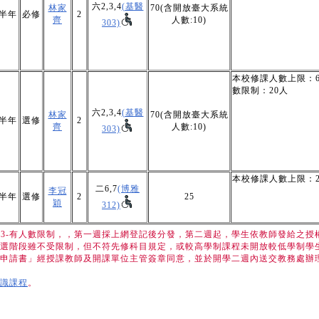
六2,3,4
(基醫
林家
70(含開放臺大系統
半年
必修
2
齊
人數:10)
303)
本校修課人數上限：6
數限制：20人
六2,3,4
(基醫
林家
70(含開放臺大系統
半年
選修
2
齊
人數:10)
303)
本校修課人數上限：2
二6,7
(博雅
李冠
半年
選修
2
25
穎
312)
加選 3-有人數限制，，第一週採上網登記後分發，第二週起，學生依教師發給之授
選階段雖不受限制，但不符先修科目規定，或較高學制課程未開放較低學制學生
申請書」經授課教師及開課單位主管簽章同意，並於開學二週內送交教務處辦
識課程
。