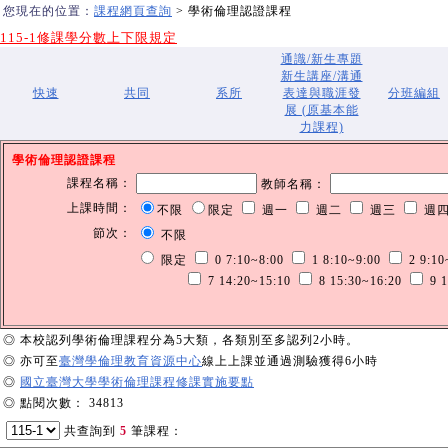
您現在的位置：
課程網頁查詢
> 學術倫理認證課程
115-1修課學分數上下限規定
通識/新生專題
新生講座/溝通
快速
共同
系所
表達與職涯發
分班編組
展 (原基本能
力課程)
學術倫理認證課程
課程名稱：
教師名稱：
上課時間：
不限
限定
週一
週二
週三
週
節次：
不限
限定
0 7:10~8:00
1 8:10~9:00
2 9:10
7 14:20~15:10
8 15:30~16:20
9 1
◎ 本校認列學術倫理課程分為5大類，各類別至多認列2小時。
◎ 亦可至
臺灣學倫理教育資源中心
線上上課並通過測驗獲得6小時
◎
國立臺灣大學學術倫理課程修課實施要點
◎ 點閱次數： 34813
共查詢到
5
筆課程：