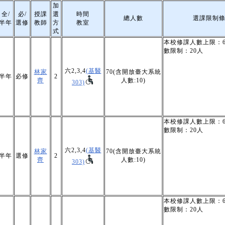
加
全/
必/
授課
選
時間
總人數
選課限制
半年
選修
教師
方
教室
式
本校修課人數上限：6
數限制：20人
六2,3,4
(基醫
林家
70(含開放臺大系統
半年
必修
2
齊
人數:10)
303)
本校修課人數上限：6
數限制：20人
六2,3,4
(基醫
林家
70(含開放臺大系統
半年
選修
2
齊
人數:10)
303)
本校修課人數上限：6
數限制：20人