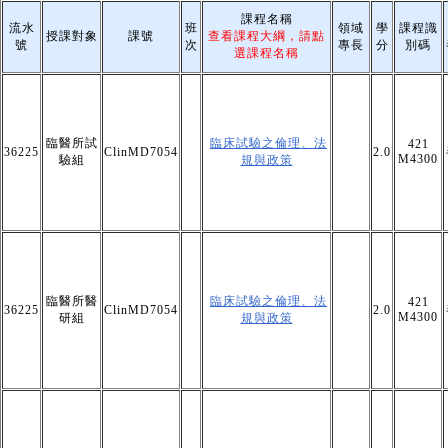
課程名稱
流水
班
領域
學
課程識
授課對象
課號
查看課程大綱，請點
號
次
專長
分
別碼
選課程名稱
臨醫所試
臨床試驗之倫理、法
421
36225
ClinMD7054
2.0
M4300
驗組
規與政策
臨醫所醫
臨床試驗之倫理、法
421
36225
ClinMD7054
2.0
M4300
研組
規與政策