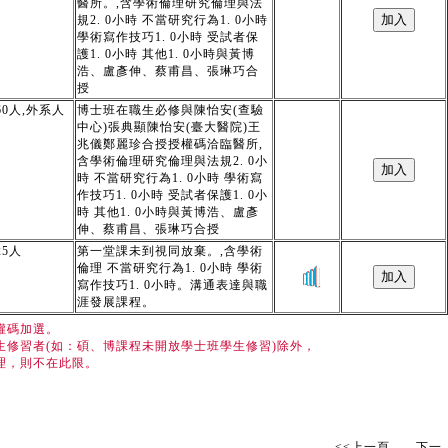
醫所。,含學術倫理研究倫理與法
規2. 0小時 不當研究行為1. 0小時
學術寫作技巧1. 0小時 受試者保
護1. 0小時 其他1. 0小時與黃博
浩、盧彥伸、蔡甫昌、張琳巧合
授
0人,外系人
博士班在職生必修與陳怡安(查驗
中心)張典顯陳怡安(臺大醫院)王
兆儀鄭麗珍合授授權碼洽臨醫所,
含學術倫理研究倫理與法規2. 0小
時 不當研究行為1. 0小時 學術寫
作技巧1. 0小時 受試者保護1. 0小
時 其他1. 0小時與黃博浩、盧彥
伸、蔡甫昌、張琳巧合授
5人
第一堂課未到視同放棄。,含學術
倫理 不當研究行為1. 0小時 學術
寫作技巧1. 0小時。溝通表達與職
涯發展課程。
權碼加選。
修習者(如：碩、博課程未開放學士班學生修習)除外，
理，則不在此限。
<<上一頁 下一