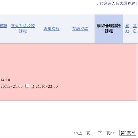
，歡迎進入台大課程網!
學程聯
臺大系統校際
學術倫理認證
異
其
密集課程
英語授課
課程
課程
動
它
14:10
20:15~21:05
D 21:10~22:00
<<上一頁 下一頁>>